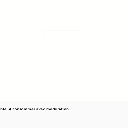
J’accepte les termes et conditions
S'abonner
 santé. A consommer avec modération.