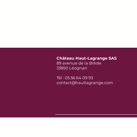
Château Haut-Lagrange SAS
89 avenue de la Brède
33850 Léognan
Tél : 05 56 64 09 93
contact@hautlagrange.com
Suivez-nous sur les réseaux sociaux :