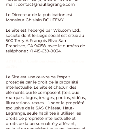
mail :
contact@hautlagrange.com
Le Directeur de la publication est
Monsieur Ghislain BOUTEMY.
Le Site est hébergé par Wix.com Ltd.,
société dont le siège social est situé au
500 Terry A François Blvd San
Francisco, CA 94158, avec le numéro de
téléphone :
+1 415-639-9034
.
ARTICLE 1 : Conditions Générales d’Utilisation
du Site
Le Site est une œuvre de l'esprit
protégée par le droit de la propriété
intellectuelle. Le Site et chacun des
éléments qui le composent (tels que
marques, logos, images, photos, vidéos,
illustrations, textes, …) sont la propriété
exclusive de la SAS Château Haut-
Lagrange, seule habilitée à utiliser les
droits de propriété intellectuelle et
droits de la personnalité y afférant,
celle-ci ne concédant aucune licence, ni