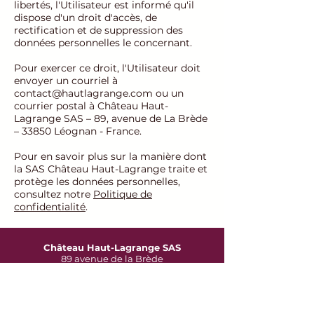
libertés, l'Utilisateur est informé qu'il
dispose d'un droit d'accès, de
rectification et de suppression des
données personnelles le concernant.
Pour exercer ce droit, l'Utilisateur doit
envoyer un courriel à
contact@hautlagrange.com
ou un
courrier postal à Château Haut-
Lagrange SAS – 89, avenue de La Brède
– 33850 Léognan - France.
Pour en savoir plus sur la manière dont
la SAS Château Haut-Lagrange traite et
protège les données personnelles,
consultez notre
Politique de
confidentialité
.
Château Haut-Lagrange SAS
89 avenue de la Brède
33850 Léognan
Tél : 05 56 64 09 93
contact@hautlagrange.com