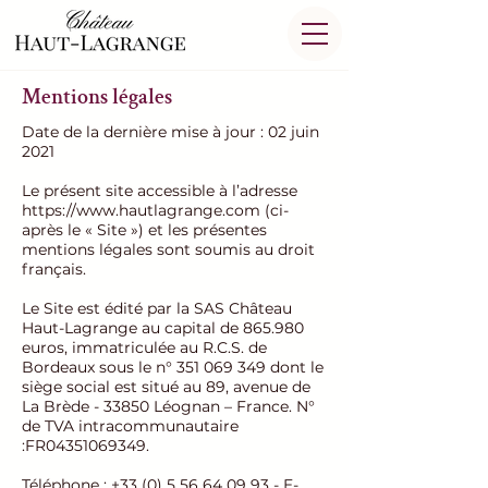
Mentions légales
Date de la dernière mise à jour : 02 juin
2021
Le présent site accessible à l’adresse
https://www.hautlagrange.com
(ci-
après le « Site ») et les présentes
mentions légales sont soumis au droit
français.
Le Site est édité par la SAS Château
Haut-Lagrange au capital de 865.980
euros, immatriculée au R.C.S. de
Bordeaux sous le n°
351 069 349
dont le
siège social est situé au 89, avenue de
La Brède - 33850 Léognan – France. N°
de TVA intracommunautaire
:FR04351069349.
Téléphone :
+33 (0) 5 56 64 09 93
- E-