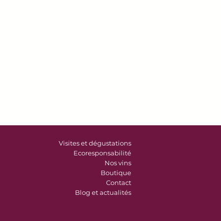
ins de 250 €.
Vous recevrez un
tionner le Point Relais que vous
te à domicile
ou sur votre lieu de
our toute
commande à partir de
pérée sous 3 à 8 jours par
 rendez-vous.
 destination, merci de nous
léphone au 05.56.64.09.93 ou par
t@hautlagrange.com pour obtenir
de port.
Visites et dégustations
Ecoresponsabilité
Nos vins
Boutique
Contact
Blog et actualités