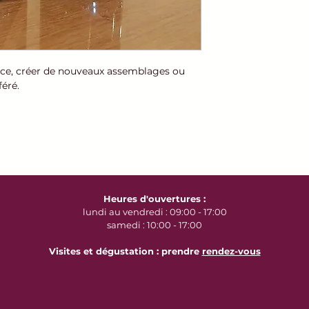
commande de mo
e-mail pour sélec
souhaitez.
Livraison gratui
travail offerte p
ce, créer de nouveaux assemblages ou
250 € d'achat
, o
éré.
transporteur sur
Pour toute autre
contacter par té
e-mail à contac
un devis de frais 
Heures d'ouvertures :
lundi au vendredi : 09:00 - 17:00
samedi : 10:00 - 17:00
Visites et dégustation : prendre
rendez-vous