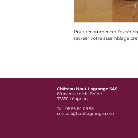
Pour recommencer l'expérien
recréer votre assemblage préf
Château Haut-Lagrange SAS
89 avenue de la Brède
33850 Léognan
Tél : 05 56 64 09 93
contact@hautlagrange.com