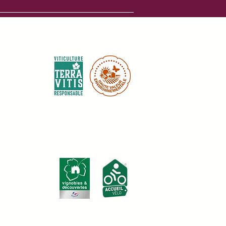
Certifications environnementales :
Labels touristiques :