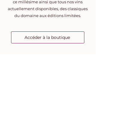
ce millésime ainsi que tous nos vins
actuellement disponibles, des classiques
du domaine aux éditions limitées.
Accéder à la boutique
Château Haut-Lagrange SAS
89 avenue de la Brède
33850 Léognan
Tél : 05 56 64 09 93
contact@hautlagrange.com
Heures d'ouvertures :
lundi au vendredi : 09:00 - 17:00
samedi : 10:00 - 17:00