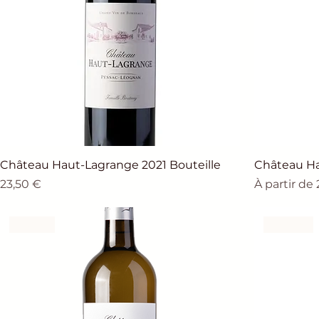
Château Haut-Lagrange 2021 Bouteille
Château Ha
Prix
Prix promo
23,50 €
À partir de
Blanc
Rouge