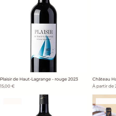
Plaisir de Haut-Lagrange - rouge 2023
Château Ha
Prix
Prix promo
15,00 €
À partir de
Rouge
UNIQUE