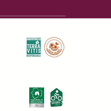
Certifications environnementales :
Labels touristiques :