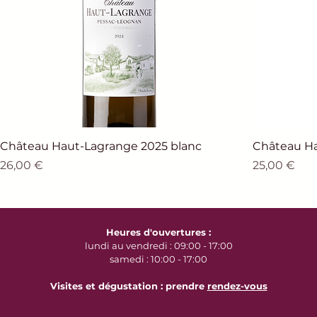
Château Haut-Lagrange 2025 blanc
Château H
Prix
Prix
26,00 €
25,00 €
Heures d'ouvertures :
lundi au vendredi : 09:00 - 17:00
samedi : 10:00 - 17:00
Visites et dégustation : prendre
rendez-vous