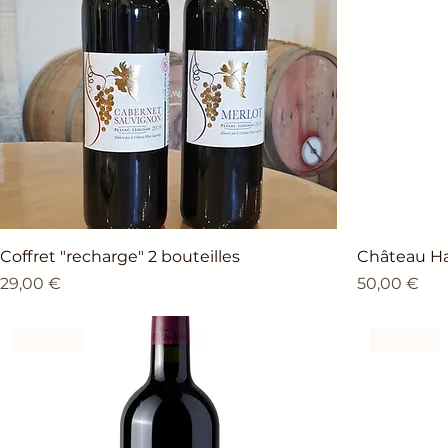
Coffret "recharge" 2 bouteilles
Château H
Prix
Prix
29,00 €
50,00 €
Rouge
Rouge