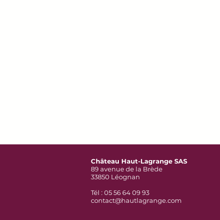
Château Haut-Lagrange SAS
89 avenue de la Brède
33850 Léognan
Tél : 05 56 64 09 93
contact@hautlagrange.com