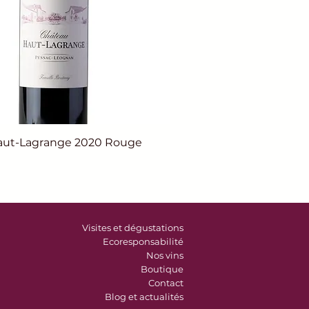
aut-Lagrange 2020 Rouge
Visites et dégustations
Ecoresponsabilité
Nos vins
Boutique
Contact
Blog et actualités