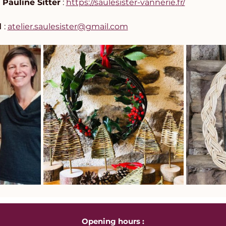
 Pauline Sitter
 : 
https://saulesister-vannerie.fr/
 
: 
atelier.saulesister@gmail.com
Opening hours :