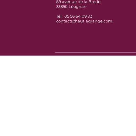
89 avenue de la Brède
33850 Léognan
Tél : 05 56 64 09 93
contact@hautlagrange.com
Follow us on Social Media :