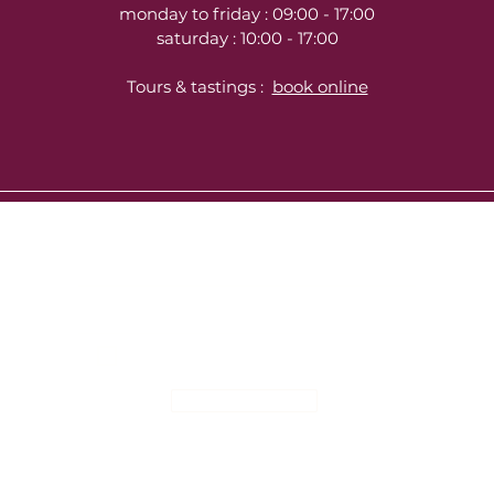
monday to friday : 09:00 - 17:00
saturday : 10:00 - 17:00
Tours & tastings :
book online
Inscrivez-vous à notre newsletter ici :
J’accepte les termes et conditions
S'abonner