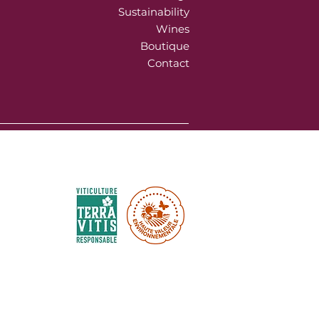
Sustainability
Wines
Boutique
Contact
Environnemental certifications :
Labels & certifications :