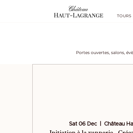
TOURS
Portes ouvertes, salons, év
Sat 06 Dec
  |  
Château Ha
Initiation à la vannerie - Cré