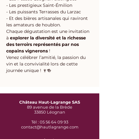
- Les prestigieux Saint-Émilion
- Les puissants Terrasses du Larzac
- Et des bières artisanales qui raviront 
les amateurs de houblon.
Chaque dégustation est une invitation 
à 
explorer la diversité et la richesse 
des terroirs représentés par nos 
copains vignerons
 !
Venez célébrer l’amitié, la passion du 
vin et la convivialité lors de cette 
journée unique ! 🍷🍻
Château Haut-Lagrange SAS
89 avenue de la Brède
33850 Léognan
Tél : 05 56 64 09 93
contact@hautlagrange.com