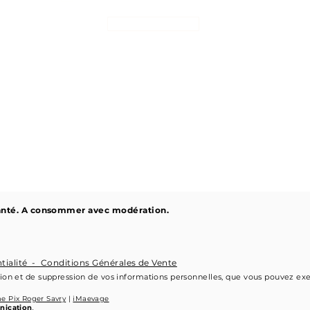
S'abonner
 santé. A consommer avec modération.
ntialité -
Conditions Générales de Vente
ation et de suppression de vos informations personnelles, que vous pouvez ex
e Pix Roger Savry
|
iMaevage
nication
.