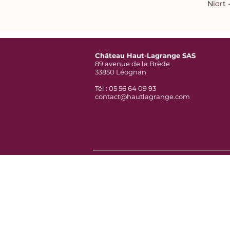
Niort 
Château Haut-Lagrange SAS
89 avenue de la Brède
33850 Léognan
Tél : 05 56 64 09 93
contact@hautlagrange.com
Follow us on Social Media :