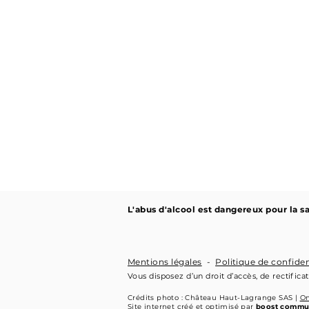
L'abus d'alcool est dangereux pour la
Mentions légales
-
Politique de confide
Vous disposez d’un droit d’accès, de rectific
Crédits photo : Château Haut-Lagrange SAS |
On
Site internet créé et optimisé par
boost commu