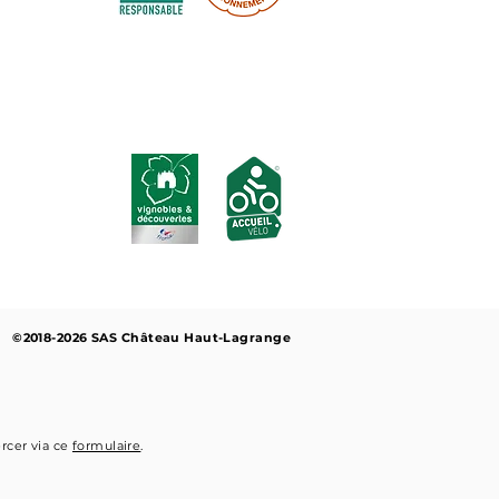
Labels & certifications :
©2018-2026 SAS Château Haut-Lagrange
ercer via ce
formulaire
.