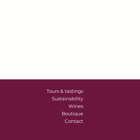
ins de 250 €.
Vous recevrez un
tionner le Point Relais que vous
te à domicile
ou sur votre lieu de
our toute
commande à partir de
pérée sous 3 à 8 jours par
 rendez-vous.
 destination, merci de nous
léphone au 05.56.64.09.93 ou par
t@hautlagrange.com pour obtenir
de port.
Tours & tastings
Sustainability
Wines
Boutique
Contact