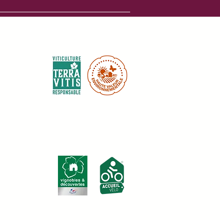
Environnemental certifications :
Labels & certifications :