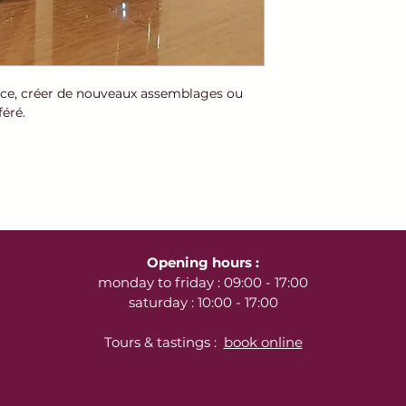
commande de mo
e-mail pour sélec
souhaitez.
Livraison gratui
travail offerte p
ce, créer de nouveaux assemblages ou
250 € d'achat
, o
éré.
transporteur sur
Pour toute autre
contacter par té
e-mail à contac
un devis de frais 
Opening hours :
monday to friday : 09:00 - 17:00
saturday : 10:00 - 17:00
Tours & tastings :
book online