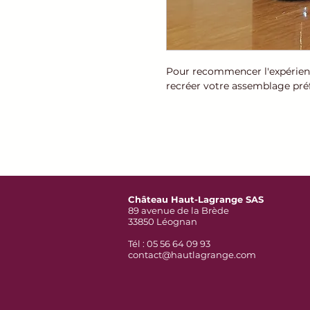
Pour recommencer l'expérien
recréer votre assemblage préf
Château Haut-Lagrange SAS
89 avenue de la Brède
33850 Léognan
Tél : 05 56 64 09 93
contact@hautlagrange.com